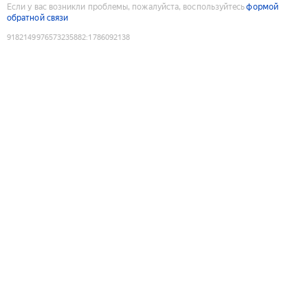
Если у вас возникли проблемы, пожалуйста, воспользуйтесь
формой
обратной связи
9182149976573235882
:
1786092138