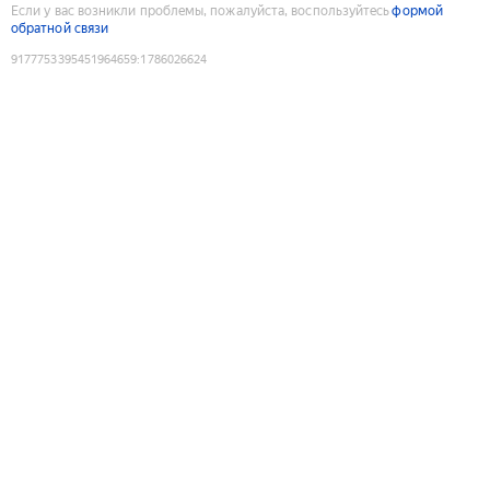
Если у вас возникли проблемы, пожалуйста, воспользуйтесь
формой
обратной связи
9177753395451964659
:
1786026624