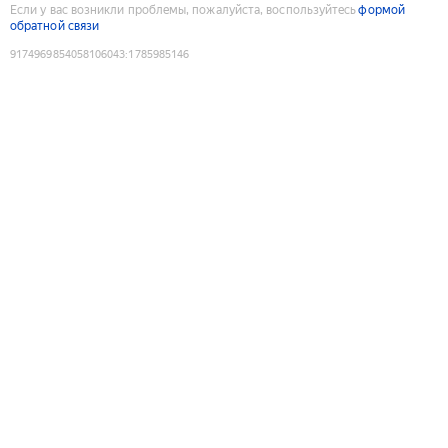
Если у вас возникли проблемы, пожалуйста, воспользуйтесь
формой
обратной связи
9174969854058106043
:
1785985146