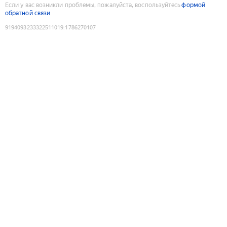
Если у вас возникли проблемы, пожалуйста, воспользуйтесь
формой
обратной связи
9194093233322511019
:
1786270107