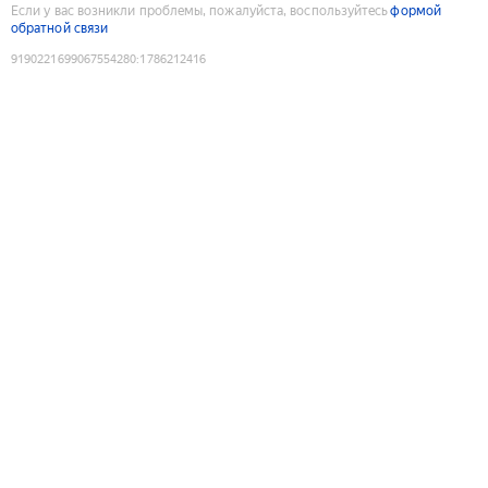
Если у вас возникли проблемы, пожалуйста, воспользуйтесь
формой
обратной связи
9190221699067554280
:
1786212416