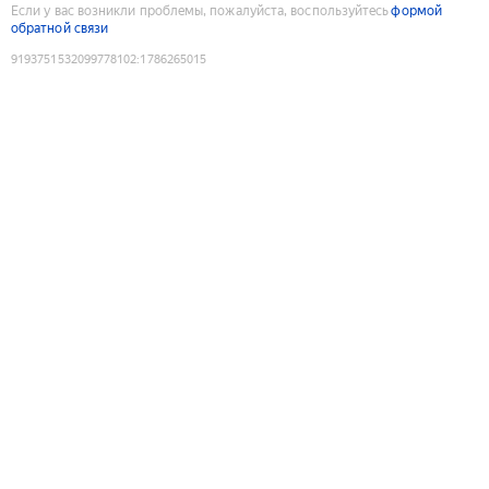
Если у вас возникли проблемы, пожалуйста, воспользуйтесь
формой
обратной связи
9193751532099778102
:
1786265015