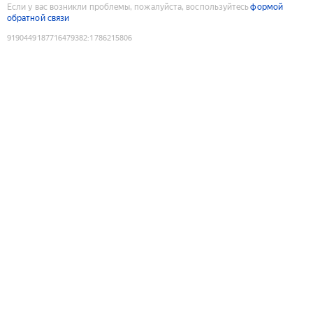
Если у вас возникли проблемы, пожалуйста, воспользуйтесь
формой
обратной связи
9190449187716479382
:
1786215806