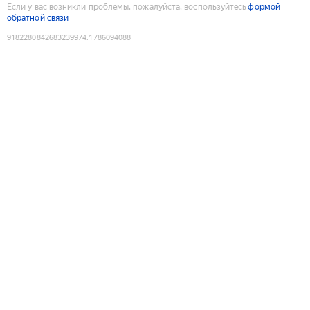
Если у вас возникли проблемы, пожалуйста, воспользуйтесь
формой
обратной связи
9182280842683239974
:
1786094088