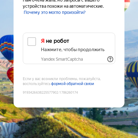
Нам очень жаль, но запросы с вашего
устройства похожи на автоматические.
Почему это могло произойти?
Я не робот
Нажмите, чтобы продолжить
Yandex SmartCaptcha
Если у вас возникли проблемы, пожалуйста,
воспользуйтесь
формой обратной связи
9193426638225577902
:
1786260174