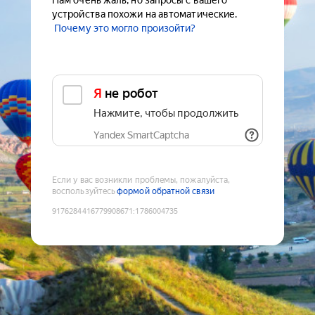
Нам очень жаль, но запросы с вашего
устройства похожи на автоматические.
Почему это могло произойти?
Я не робот
Нажмите, чтобы продолжить
Yandex SmartCaptcha
Если у вас возникли проблемы, пожалуйста,
воспользуйтесь
формой обратной связи
9176284416779908671
:
1786004735