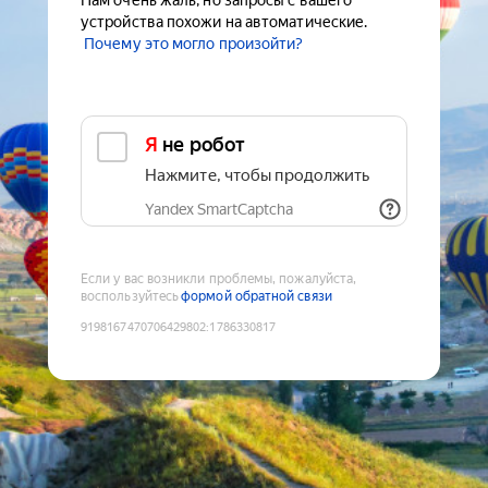
Нам очень жаль, но запросы с вашего
устройства похожи на автоматические.
Почему это могло произойти?
Я не робот
Нажмите, чтобы продолжить
Yandex SmartCaptcha
Если у вас возникли проблемы, пожалуйста,
воспользуйтесь
формой обратной связи
9198167470706429802
:
1786330817