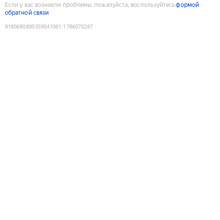
Если у вас возникли проблемы, пожалуйста, воспользуйтесь
формой
обратной связи
9180680895359541061
:
1786070247