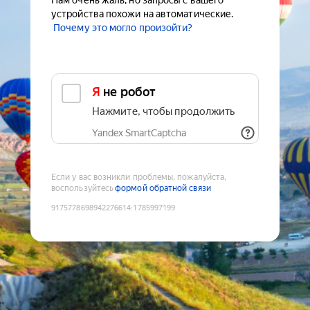
Нам очень жаль, но запросы с вашего
устройства похожи на автоматические.
Почему это могло произойти?
Я не робот
Нажмите, чтобы продолжить
Yandex SmartCaptcha
Если у вас возникли проблемы, пожалуйста,
воспользуйтесь
формой обратной связи
9175778698942276614
:
1785997199