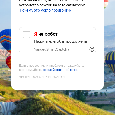
Нам очень жаль, но запросы с вашего
устройства похожи на автоматические.
Почему это могло произойти?
Я не робот
Нажмите, чтобы продолжить
Yandex SmartCaptcha
Если у вас возникли проблемы, пожалуйста,
воспользуйтесь
формой обратной связи
9190081758295661970
:
1786210331