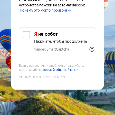
Нам очень жаль, но запросы с вашего
устройства похожи на автоматические.
Почему это могло произойти?
Я не робот
Нажмите, чтобы продолжить
Yandex SmartCaptcha
Если у вас возникли проблемы, пожалуйста,
воспользуйтесь
формой обратной связи
9173872158059981629
:
1785968789