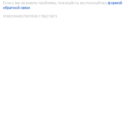
Если у вас возникли проблемы, пожалуйста, воспользуйтесь
формой
обратной связи
9190319445075970538
:
1786213873