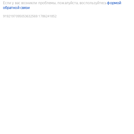
Если у вас возникли проблемы, пожалуйста, воспользуйтесь
формой
обратной связи
9192197095053632569
:
1786241852