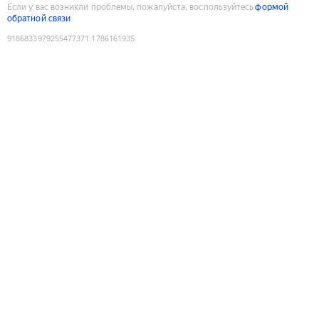
Если у вас возникли проблемы, пожалуйста, воспользуйтесь
формой
обратной связи
9186833979255477371
:
1786161935