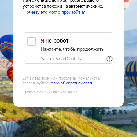
Нам очень жаль, но запросы с вашего
устройства похожи на автоматические.
Почему это могло произойти?
Я не робот
Нажмите, чтобы продолжить
Yandex SmartCaptcha
Если у вас возникли проблемы, пожалуйста,
воспользуйтесь
формой обратной связи
9189926998477279190
:
1786208025