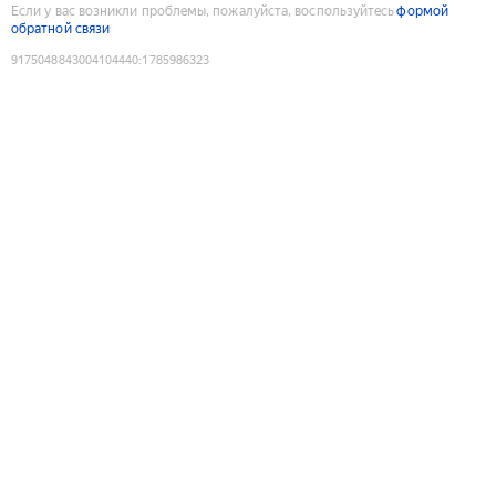
Если у вас возникли проблемы, пожалуйста, воспользуйтесь
формой
обратной связи
9175048843004104440
:
1785986323