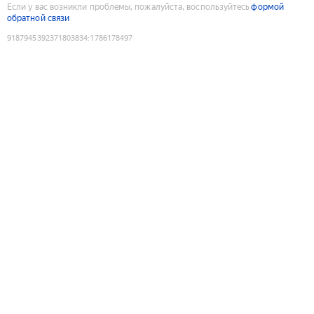
Если у вас возникли проблемы, пожалуйста, воспользуйтесь
формой
обратной связи
9187945392371803834
:
1786178497