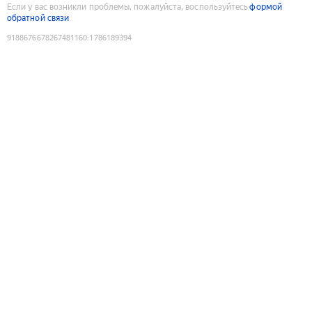
Если у вас возникли проблемы, пожалуйста, воспользуйтесь
формой
обратной связи
9188676678267481160
:
1786189394