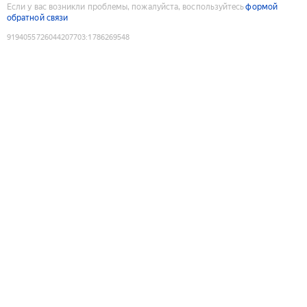
Если у вас возникли проблемы, пожалуйста, воспользуйтесь
формой
обратной связи
9194055726044207703
:
1786269548