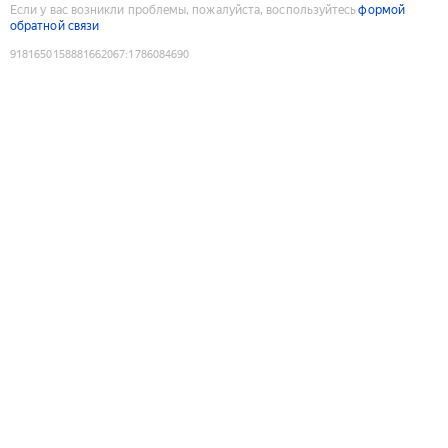
Если у вас возникли проблемы, пожалуйста, воспользуйтесь
формой
обратной связи
9181650158881662067
:
1786084690