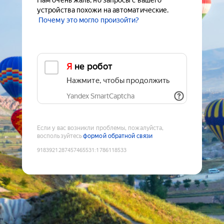
Нам очень жаль, но запросы с вашего
устройства похожи на автоматические.
Почему это могло произойти?
Я не робот
Нажмите, чтобы продолжить
Yandex SmartCaptcha
Если у вас возникли проблемы, пожалуйста,
воспользуйтесь
формой обратной связи
9183921287457465531
:
1786118533