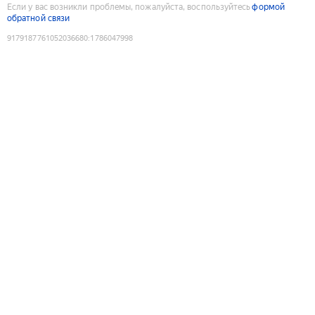
Если у вас возникли проблемы, пожалуйста, воспользуйтесь
формой
обратной связи
9179187761052036680
:
1786047998