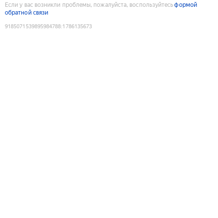
Если у вас возникли проблемы, пожалуйста, воспользуйтесь
формой
обратной связи
9185071539895984788
:
1786135673