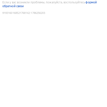
Если у вас возникли проблемы, пожалуйста, воспользуйтесь
формой
обратной связи
9193160168521768142
:
1786256203