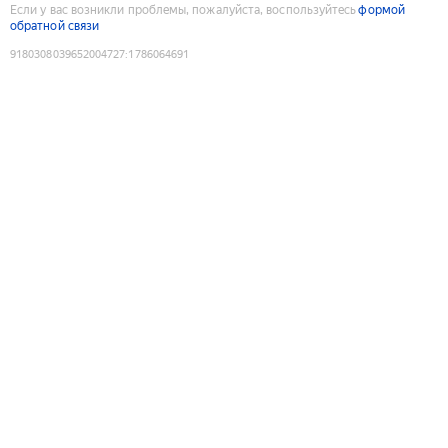
Если у вас возникли проблемы, пожалуйста, воспользуйтесь
формой
обратной связи
9180308039652004727
:
1786064691