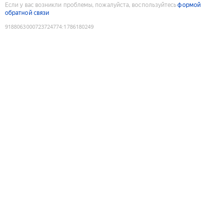
Если у вас возникли проблемы, пожалуйста, воспользуйтесь
формой
обратной связи
9188063000723724774
:
1786180249