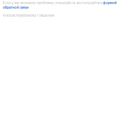
Если у вас возникли проблемы, пожалуйста, воспользуйтесь
формой
обратной связи
9193538705800594392
:
1786261844