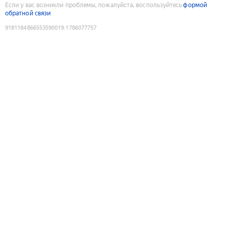
Если у вас возникли проблемы, пожалуйста, воспользуйтесь
формой
обратной связи
9181184866553590019
:
1786077757