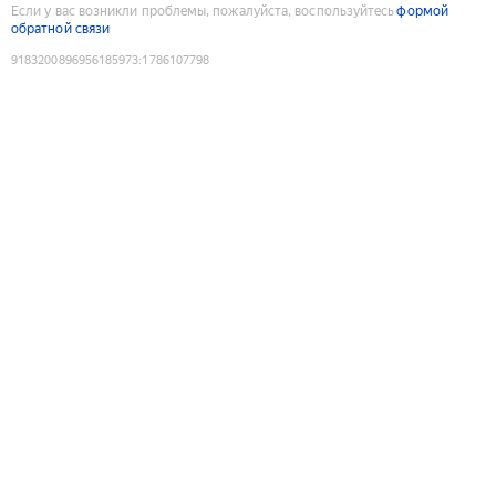
Если у вас возникли проблемы, пожалуйста, воспользуйтесь
формой
обратной связи
9183200896956185973
:
1786107798