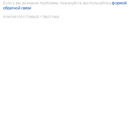
Если у вас возникли проблемы, пожалуйста, воспользуйтесь
формой
обратной связи
9194184310117299425
:
1786271464