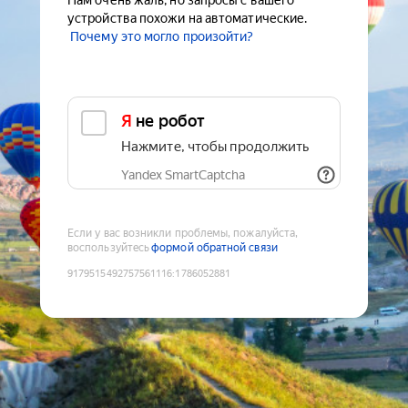
Нам очень жаль, но запросы с вашего
устройства похожи на автоматические.
Почему это могло произойти?
Я не робот
Нажмите, чтобы продолжить
Yandex SmartCaptcha
Если у вас возникли проблемы, пожалуйста,
воспользуйтесь
формой обратной связи
9179515492757561116
:
1786052881