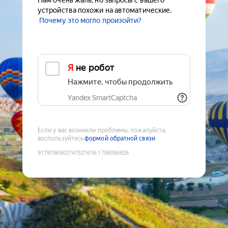
Нам очень жаль, но запросы с вашего
устройства похожи на автоматические.
Почему это могло произойти?
Я не робот
Нажмите, чтобы продолжить
Yandex SmartCaptcha
Если у вас возникли проблемы, пожалуйста,
воспользуйтесь
формой обратной связи
9179786902747521616
:
1786056926