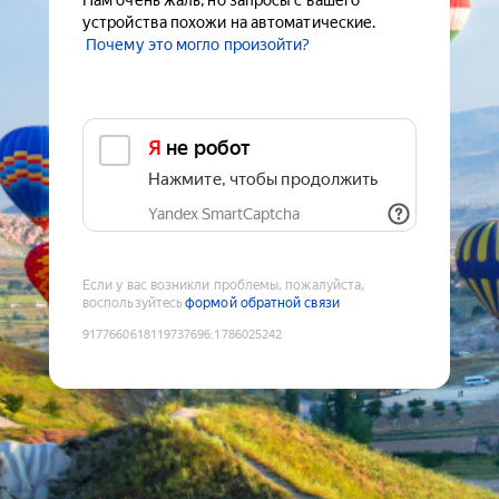
Нам очень жаль, но запросы с вашего
устройства похожи на автоматические.
Почему это могло произойти?
Я не робот
Нажмите, чтобы продолжить
Yandex SmartCaptcha
Если у вас возникли проблемы, пожалуйста,
воспользуйтесь
формой обратной связи
9177660618119737696
:
1786025242