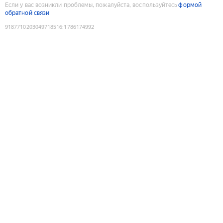
Если у вас возникли проблемы, пожалуйста, воспользуйтесь
формой
обратной связи
9187710203049718516
:
1786174992