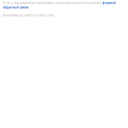
Если у вас возникли проблемы, пожалуйста, воспользуйтесь
формой
обратной связи
9190190681821040274
:
1786211954