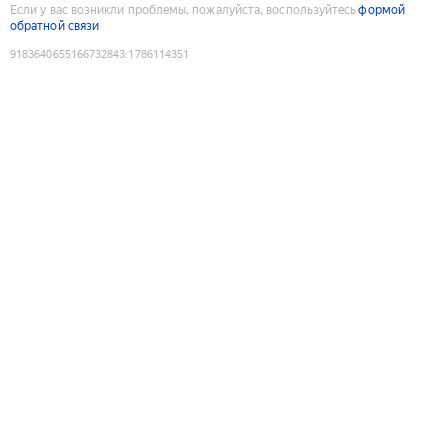
Если у вас возникли проблемы, пожалуйста, воспользуйтесь
формой
обратной связи
9183640655166732843
:
1786114351