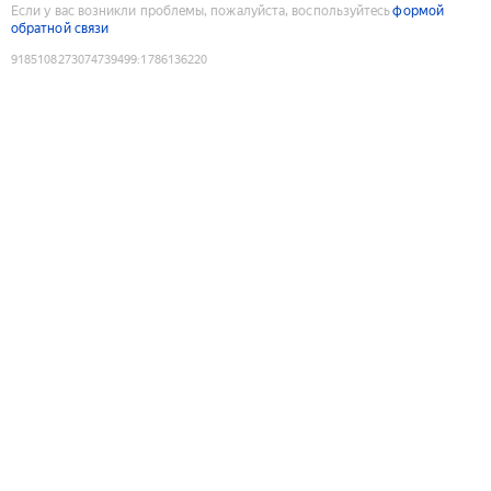
Если у вас возникли проблемы, пожалуйста, воспользуйтесь
формой
обратной связи
9185108273074739499
:
1786136220