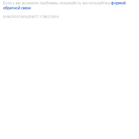
Если у вас возникли проблемы, пожалуйста, воспользуйтесь
формой
обратной связи
9190255073916259577
:
1786212914