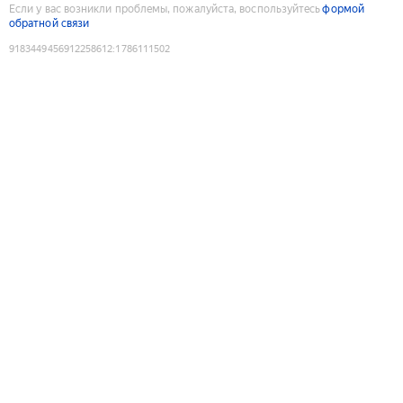
Если у вас возникли проблемы, пожалуйста, воспользуйтесь
формой
обратной связи
9183449456912258612
:
1786111502