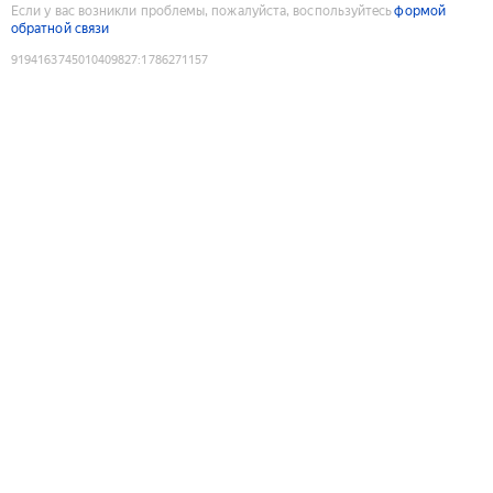
Если у вас возникли проблемы, пожалуйста, воспользуйтесь
формой
обратной связи
9194163745010409827
:
1786271157