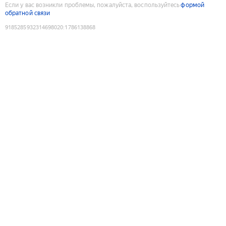
Если у вас возникли проблемы, пожалуйста, воспользуйтесь
формой
обратной связи
9185285932314698020
:
1786138868