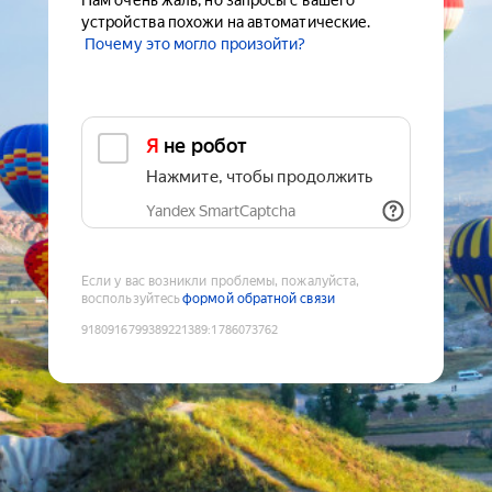
Нам очень жаль, но запросы с вашего
устройства похожи на автоматические.
Почему это могло произойти?
Я не робот
Нажмите, чтобы продолжить
Yandex SmartCaptcha
Если у вас возникли проблемы, пожалуйста,
воспользуйтесь
формой обратной связи
9180916799389221389
:
1786073762