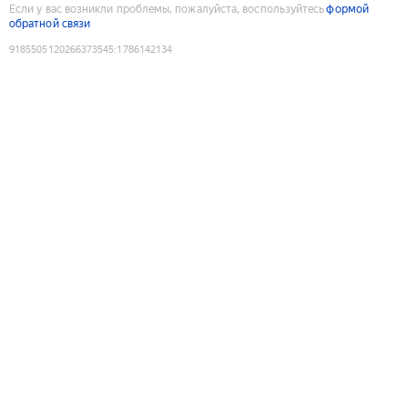
Если у вас возникли проблемы, пожалуйста, воспользуйтесь
формой
обратной связи
9185505120266373545
:
1786142134