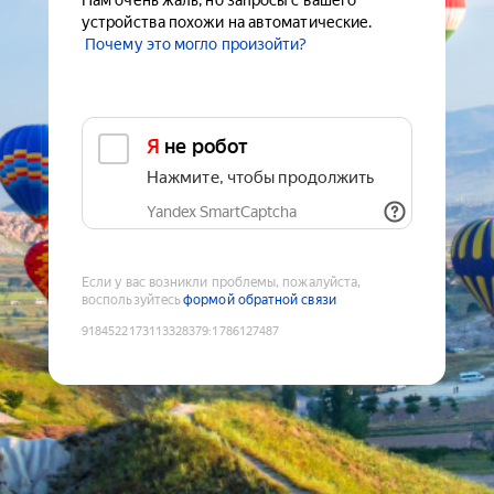
Нам очень жаль, но запросы с вашего
устройства похожи на автоматические.
Почему это могло произойти?
Я не робот
Нажмите, чтобы продолжить
Yandex SmartCaptcha
Если у вас возникли проблемы, пожалуйста,
воспользуйтесь
формой обратной связи
9184522173113328379
:
1786127487