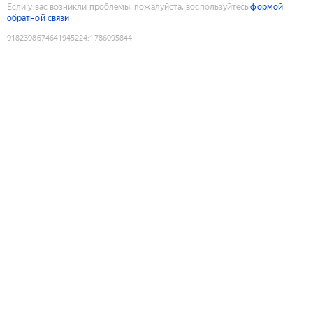
Если у вас возникли проблемы, пожалуйста, воспользуйтесь
формой
обратной связи
9182398674641945224
:
1786095844