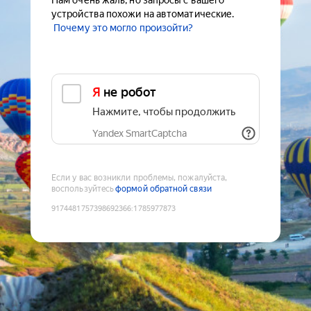
Нам очень жаль, но запросы с вашего
устройства похожи на автоматические.
Почему это могло произойти?
Я не робот
Нажмите, чтобы продолжить
Yandex SmartCaptcha
Если у вас возникли проблемы, пожалуйста,
воспользуйтесь
формой обратной связи
9174481757398692366
:
1785977873